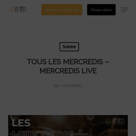
Skip
Menu
Découvrir My Casa
Réservation
to
main
content
Soirée
TOUS LES MERCREDIS –
MERCREDIS LIVE
No Comments